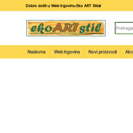
Skip to navigation
Skip to content
Dobro došli u Web trgovinu Eko ART Stila!
Search fo
Naslovna
Web trgovina
Novi proizvodi
Akc