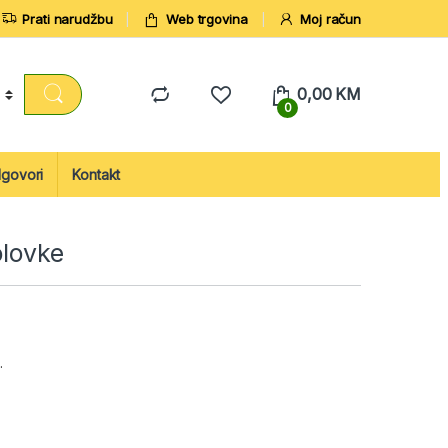
Prati narudžbu
Web trgovina
Moj račun
0,00
KM
0
dgovori
Kontakt
olovke
.