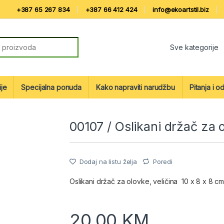
+387 65 267 834
+387 66 412 424
info@ekoartstil.biz
r:
ije
Specijalna ponuda
Kako napraviti narudžbu
Pitanja i o
00107 / Oslikani držač za 
Dodaj na listu želja
Poredi
Oslikani držač za olovke, veličina 10 x 8 x 8 cm
20,00
KM