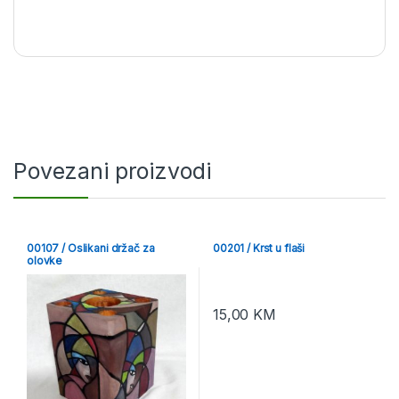
Povezani proizvodi
00107 / Oslikani držač za
00201 / Krst u flaši
olovke
15,00
KM