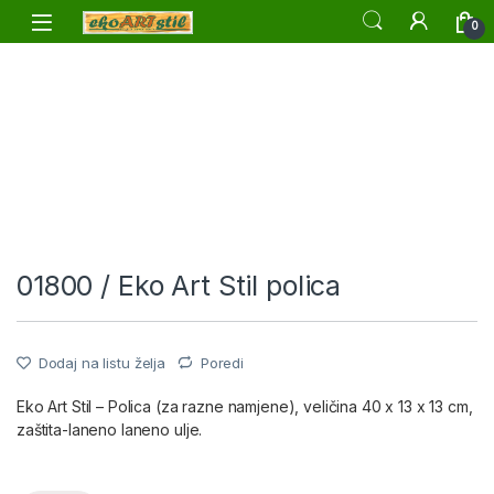
Skip to navigation
Skip to content
0
01800 / Eko Art Stil polica
Dodaj na listu želja
Poredi
Eko Art Stil – Polica (za razne namjene), veličina 40 x 13 x 13 cm,
zaštita-laneno laneno ulje.