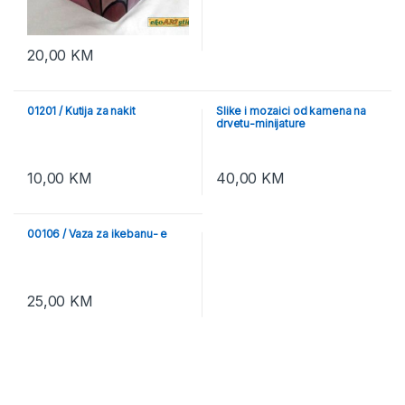
20,00
KM
01201 / Kutija za nakit
Slike i mozaici od kamena na
drvetu-minijature
10,00
KM
40,00
KM
00106 / Vaza za ikebanu- е
25,00
KM