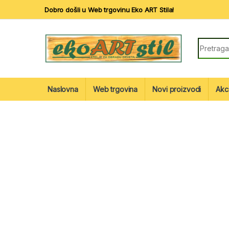
Skip to navigation
Skip to content
Dobro došli u Web trgovinu Eko ART Stila!
Search fo
Naslovna
Web trgovina
Novi proizvodi
Akc