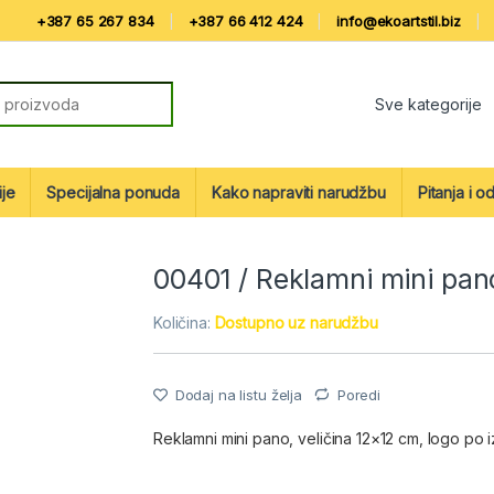
+387 65 267 834
+387 66 412 424
info@ekoartstil.biz
r:
ije
Specijalna ponuda
Kako napraviti narudžbu
Pitanja i o
00401 / Reklamni mini pan
Količina:
Dostupno uz narudžbu
Dodaj na listu želja
Poredi
Reklamni mini pano, veličina 12×12 cm, logo po 