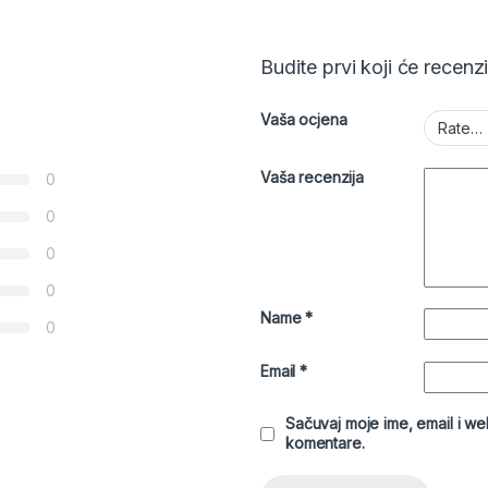
Budite prvi koji će recenz
Vaša ocjena
Vaša recenzija
0
0
0
0
Name
*
0
Email
*
Sačuvaj moje ime, email i w
komentare.