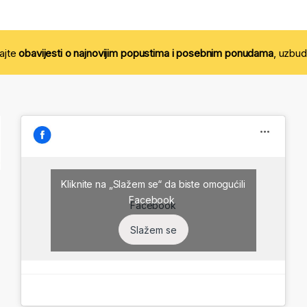
majte
obavijesti o najnovijim popustima i posebnim ponudama
, uzbud
Kliknite na „Slažem se“ da biste omogućili
Facebook
Facebook
Slažem se