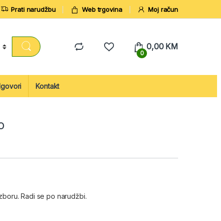
Prati narudžbu
Web trgovina
Moj račun
0,00
KM
0
dgovori
Kontakt
o
izboru. Radi se po narudžbi.