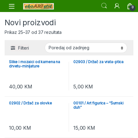
Skip to navigation
Skip to content
0
Novi proizvodi
Prikaz 25–37 od 37 rezultata
Filteri
Slike i mozaici od kamena na
02903 / Držač za vrata-ptica
drvetu-minijature
40,00
KM
5,00
KM
02902 / Držač za olovke
00101 / Art figurica – “Šumski
duh”
10,00
KM
15,00
KM