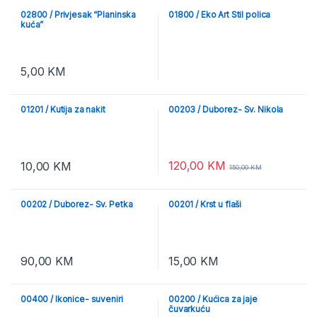
02800 / Privjesak “Planinska
01800 / Eko Art Stil polica
kuća”
5,00
KM
01201 / Kutija za nakit
00203 / Duborez- Sv. Nikola
120,00
KM
10,00
KM
150,00
KM
00202 / Duborez- Sv. Petka
00201 / Krst u flaši
90,00
KM
15,00
KM
00400 / Ikonice- suveniri
00200 / Kućica za jaje
čuvarkuću